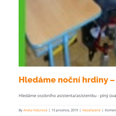
Hledáme noční hrdiny –
Hledáme osobního asistenta/asistentku - plný úvaze
By
Aneta Vidurová
|
15 prosince, 2019
|
Nezařazené
|
Koment