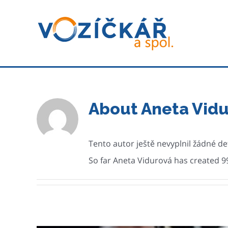
Skip
to
content
About
Aneta Vid
Tento autor ještě nevyplnil žádné det
So far Aneta Vidurová has created 99