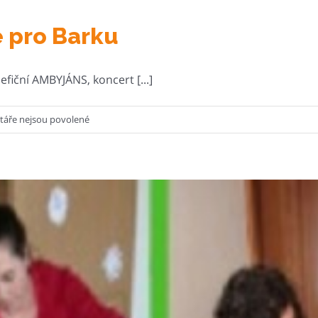
e pro Barku
iční AMBYJÁNS, koncert [...]
u
áře nejsou povolené
textu
s
názvem
Hudební
zážitky
i
peníze
pro
Barku