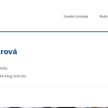
Hledat
...
Úvodní stránka
Rubr
urová
aily.
4 blog entries.