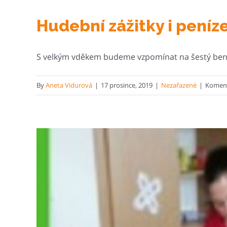
Hudební zážitky i peníz
S velkým vděkem budeme vzpomínat na šestý benef
By
Aneta Vidurová
|
17 prosince, 2019
|
Nezařazené
|
Koment