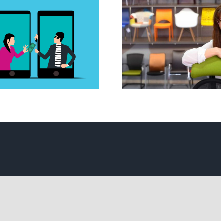
Vokál peč
Majitelka
hlasi
Marouk, s.r.o.
nezisk
podporuje
organi
zdravé sezení i
Liga voz
Ligu vozíčkářů
má pod