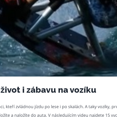
život i zábavu na vozíku
láci, kteří zvládnou jízdu po lese i po skalách. A taky vozíky
ložíte a naložíte do auta. V následujícím videu najdete 15 vy