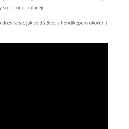
ý šmrc, neproplácejí.
a dozvíte se, jak se dá život s hendikepem okořenit