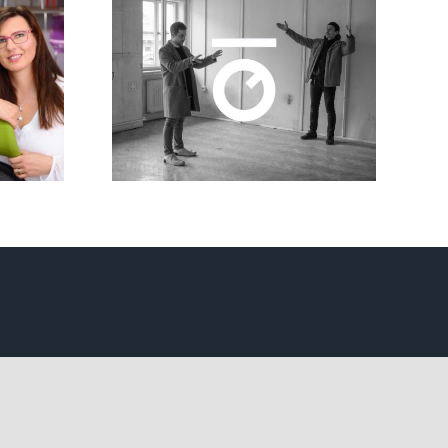
uje i o
vky
ových
zací.
íčkářů
cast