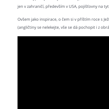
jen v zahraničí, především v USA, pojišťovny na ty
Ovšem jako inspirace, o čem si v příštím roce s Je
(angličtiny se nelekejte, vše se dá pochopit i z obr