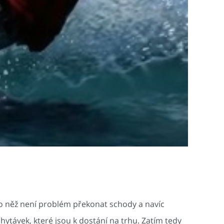
, pro něž není problém překonat schody a navíc
chytávek, které jsou k dostání na trhu. Zatím tedy