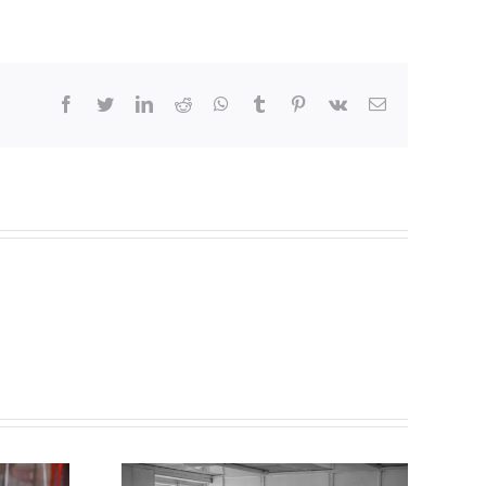
facebook
twitter
linkedin
reddit
whatsapp
tumblr
pinterest
vk
E-
mail