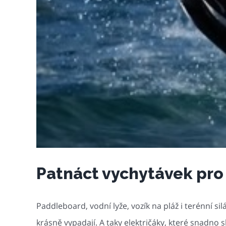
Patnáct vychytávek pro 
Paddleboard, vodní lyže, vozík na pláž i terénní si
krásně vypadají. A taky električáky, které snadno s