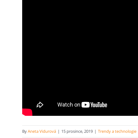
By
Aneta Vidurová
|
15 prosince, 2019
|
Trendy a technologie