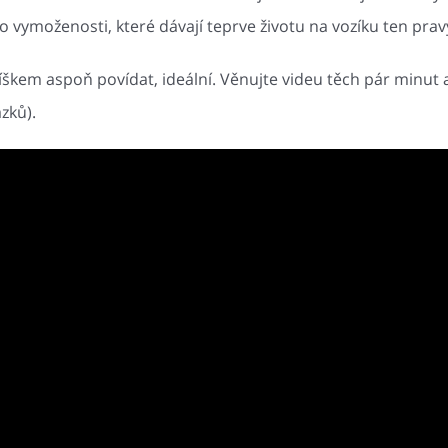
to vymoženosti, které dávají teprve životu na vozíku ten prav
žíškem aspoň povídat, ideální. Věnujte videu těch pár minut 
ázků).