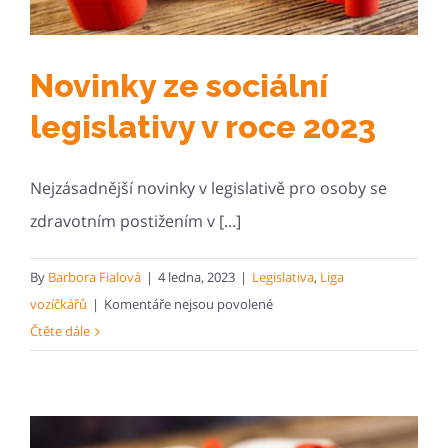
auta
z příspěvku
pro
Novinky ze sociální
hendikepované
legislativy v roce 2023
Nejzásadnější novinky v legislativě pro osoby se
zdravotním postižením v [...]
By
Barbora Fialová
|
4 ledna, 2023
|
Legislativa
,
Liga
u
vozíčkářů
|
Komentáře nejsou povolené
textu
Čtěte dále
s
názvem
Novinky
ze