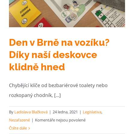
Den v Brně na vozíku?
Díky naší deskovce
klidně hned
Chybějící klíče od bezbariérové toalety nebo
rozkopaný chodník, [...]
By
Ladislava Blažková
|
24 ledna, 2021
|
Legislativa
,
u
Nezařazené
|
Komentáře nejsou povolené
textu
Čtěte dále