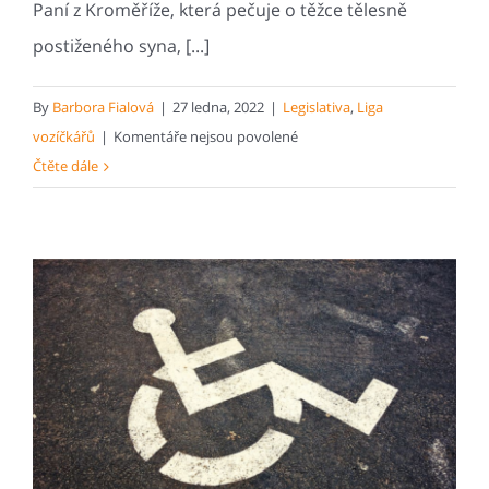
Paní z Kroměříže, která pečuje o těžce tělesně
postiženého syna, [...]
By
Barbora Fialová
|
27 ledna, 2022
|
Legislativa
,
Liga
u
vozíčkářů
|
Komentáře nejsou povolené
textu
Čtěte dále
s
názvem
Hlavně
to
nevzdat.
Klientka
po
1,5
roce
vyhrála