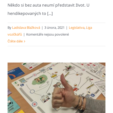
Někdo si bez auta neumí představit život. U
hendikepovaných to [...]
By
Ladislava Blažková
|
3 února, 2021
|
Legislativa
,
Liga
u
vozíčkářů
|
Komentáře nejsou povolené
textu
Čtěte dále
s
názvem
Půjčte
si
auto
od
Ligy…
bude
to
jízda!