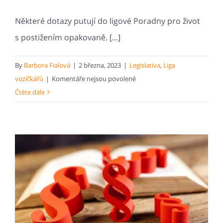
Některé dotazy putují do ligové Poradny pro život
s postižením opakovaně. [...]
By
Barbora Fialová
|
2 března, 2023
|
Legislativa
,
Liga
u
vozíčkářů
|
Komentáře nejsou povolené
textu
Čtěte dále
s
názvem
Pečující
si
často
neví
rady
s prodejem
starého