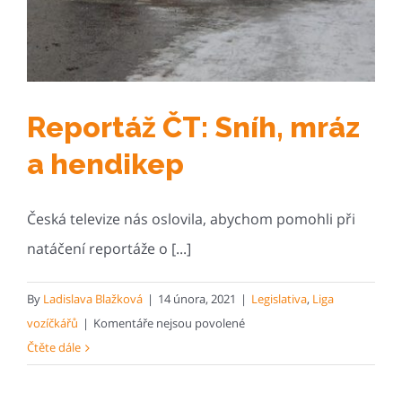
Reportáž ČT: Sníh, mráz
a hendikep
Česká televize nás oslovila, abychom pomohli při
natáčení reportáže o [...]
By
Ladislava Blažková
|
14 února, 2021
|
Legislativa
,
Liga
u
vozíčkářů
|
Komentáře nejsou povolené
textu
Čtěte dále
s
názvem