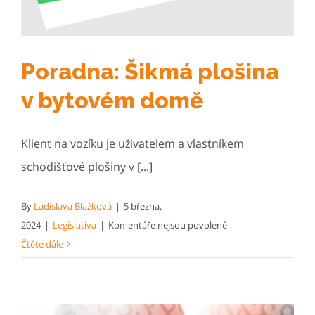
Poradna: Šikmá plošina
v bytovém domě
Klient na vozíku je uživatelem a vlastníkem
schodišťové plošiny v [...]
By
Ladislava Blažková
|
5 března,
u
2024
|
Legislativa
|
Komentáře nejsou povolené
textu
Čtěte dále
s
názvem
Poradna: