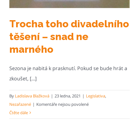
Trocha toho divadelního
těšení – snad ne
marného
Sezona je nabitá k prasknutí. Pokud se bude hrát a
zkoušet, [...]
By
Ladislava Blažková
|
23 ledna, 2021
|
Legislativa
,
u
Nezařazené
|
Komentáře nejsou povolené
textu
Čtěte dále
s
názvem
Trocha