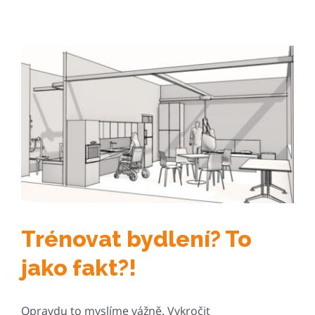
s
názvem
Den
v
Brně
na
vozíku?
Díky
naší
deskovce
klidně
hned
Trénovat bydlení? To
jako fakt?!
Opravdu to myslíme vážně. Vykročit