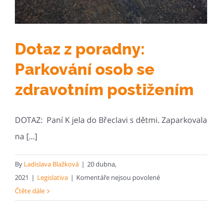
s pomocí
Ligy
vozíčkářů
správní
Dotaz z poradny:
žalobu
Parkování osob se
zdravotním postižením
DOTAZ: Paní K jela do Břeclavi s dětmi. Zaparkovala
na [...]
By
Ladislava Blažková
|
20 dubna,
u
2021
|
Legislativa
|
Komentáře nejsou povolené
textu
Čtěte dále
s
názvem