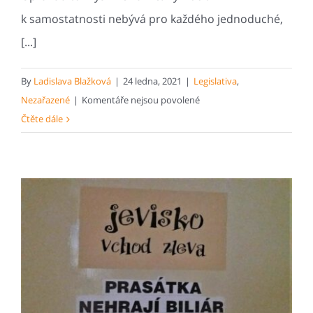
k samostatnosti nebývá pro každého jednoduché,
[...]
By
Ladislava Blažková
|
24 ledna, 2021
|
Legislativa
,
u
Nezařazené
|
Komentáře nejsou povolené
textu
Čtěte dále
s
názvem
Trénovat
bydlení?
To
jako
fakt?!