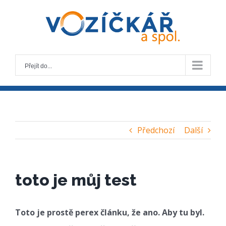
Skip
to
content
Přejít do...
Předchozí
Další
toto je můj test
Toto je prostě perex článku, že ano. Aby tu byl.