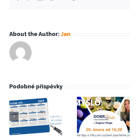
mail
test
About the Author:
Jan
Podobné příspěvky
DOBROkl
Beseda
ub:
Zaměstn
SMYSLOh
ávání
raní s
hendikep